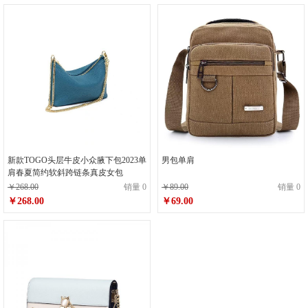
新款TOGO头层牛皮小众腋下包2023单
男包单肩
肩春夏简约软斜跨链条真皮女包
￥268.00
销量 0
￥89.00
销量 0
￥268.00
￥69.00