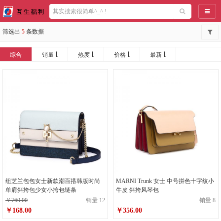
导航
筛选出
5
条数据
综合
销量
热度
价格
最新
纽芝兰包包女士新款潮百搭韩版时尚
MARNI Trunk 女士 中号拼色十字纹小
单肩斜挎包少女小挎包链条
牛皮 斜挎风琴包
￥760.00
销量 12
销量 8
￥168.00
￥356.00