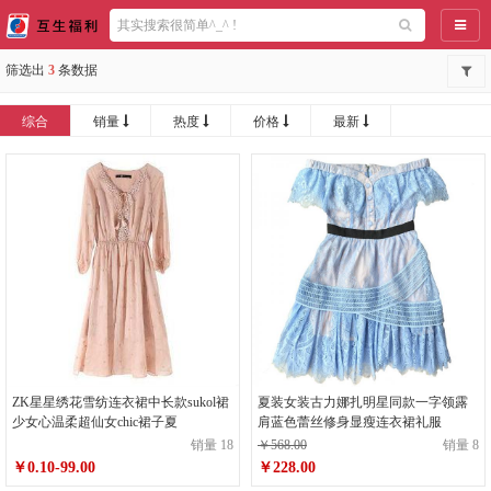
导航
筛选出
3
条数据
综合
销量
热度
价格
最新
ZK星星绣花雪纺连衣裙中长款sukol裙
夏装女装古力娜扎明星同款一字领露
少女心温柔超仙女chic裙子夏
肩蓝色蕾丝修身显瘦连衣裙礼服
销量 18
￥568.00
销量 8
￥0.10-99.00
￥228.00