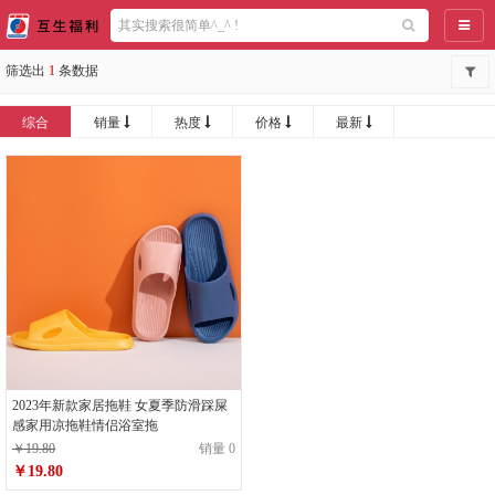
导航
筛选出
1
条数据
综合
销量
热度
价格
最新
2023年新款家居拖鞋 女夏季防滑踩屎
感家用凉拖鞋情侣浴室拖
￥19.80
销量 0
￥19.80