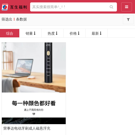
导航
筛选出
1
条数据
综合
销量
热度
价格
最新
荣事达电动牙刷成人磁悬浮充